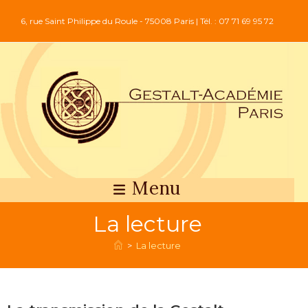
6, rue Saint Philippe du Roule - 75008 Paris | Tél. : 07 71 69 95 72
Menu
La lecture
>
La lecture