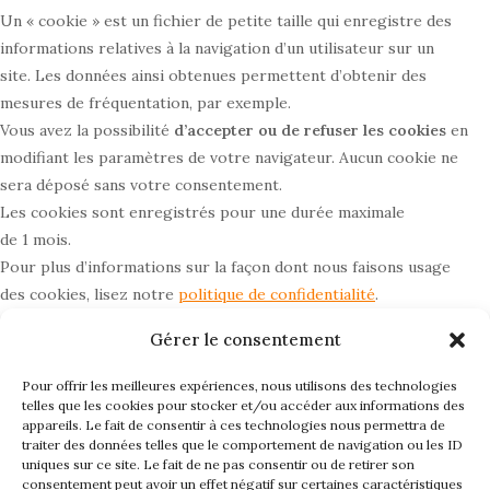
Un « cookie » est un fichier de petite taille qui enregistre des
informations relatives à la navigation d’un utilisateur sur un
site. Les données ainsi obtenues permettent d’obtenir des
mesures de fréquentation, par exemple.
Vous avez la possibilité
d’accepter ou de refuser les cookies
en
modifiant les paramètres de votre navigateur. Aucun cookie ne
sera déposé sans votre consentement.
Les cookies sont enregistrés pour une durée maximale
de 1 mois.
Pour plus d’informations sur la façon dont nous faisons usage
des cookies, lisez notre
politique de confidentialité
.
Gérer le consentement
Pour offrir les meilleures expériences, nous utilisons des technologies
6 – Droit applicable et attribution de
telles que les cookies pour stocker et/ou accéder aux informations des
juridiction.
appareils. Le fait de consentir à ces technologies nous permettra de
traiter des données telles que le comportement de navigation ou les ID
uniques sur ce site. Le fait de ne pas consentir ou de retirer son
Tout litige en relation avec l’utilisation du site
https://gestalt-
consentement peut avoir un effet négatif sur certaines caractéristiques