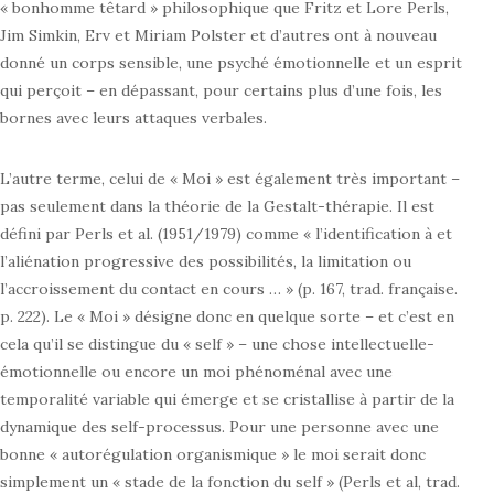
« bonhomme têtard » philosophique que Fritz et Lore Perls,
Jim Simkin, Erv et Miriam Polster et d’autres ont à nouveau
donné un corps sensible, une psyché émotionnelle et un esprit
qui perçoit – en dépassant, pour certains plus d’une fois, les
bornes avec leurs attaques verbales.
L’autre terme, celui de « Moi » est également très important –
pas seulement dans la théorie de la Gestalt-thérapie. Il est
défini par Perls et al. (1951/1979) comme « l’identification à et
l’aliénation progressive des possibilités, la limitation ou
l’accroissement du contact en cours … » (p. 167, trad. française.
p. 222). Le « Moi » désigne donc en quelque sorte – et c’est en
cela qu’il se distingue du « self » – une chose intellectuelle-
émotionnelle ou encore un moi phénoménal avec une
temporalité variable qui émerge et se cristallise à partir de la
dynamique des self-processus. Pour une personne avec une
bonne « autorégulation organismique » le moi serait donc
simplement un « stade de la fonction du self » (Perls et al, trad.