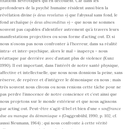
fixations névrotiques qui en découlent. Car dans les
profondeurs de la psyché humaine résident aussi bien la
révélation divine
(« deus revelatus »)
que l’abyssal sans fond, le
fond archaïque
(« deus absconditus »)
– que nous ne sommes
souvent pas capables d’identifier autrement qu’à travers leurs
manifestations projectives ou sous forme d’acting out. Et si
nous n’osons pas nous confronter à l’horreur, dans sa réalité
intra- et inter-psychique, alors le mal – inaperçu – nous
réattaque par derrière avec d’autant plus de violence (Kunz
1990). Il est important, dans l’intérêt de notre santé physique,
affective et intellectuelle, que nous nous donnions la peine, sans
réserve, de repérer et d’intégrer le démoniaque en nous ; mais
très souvent nous clivons ou nous renions cette tâche pour ne
pas perdre l’innocence de notre conscience et c’est ainsi que
nous projetons sur le monde extérieur et que nous agissons
par acting out. Peut-être s’agit-il bel et bien d’une
« souffrance
due au manque du démoniaque »
(Guggenbühl, 1990, p. 102, cf.
aussi Neumann, 1964) ; qui nous confronte à cette vérité