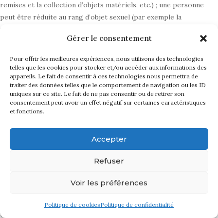
remises et la collection d’objets matériels, etc.) ; une personne
peut être réduite au rang d’objet sexuel (par exemple la
prostitution) ou d’objet utilitaire (les dits esclaves du travail
Gérer le consentement
contemporains par exemple, la prise d’otage et les
enlèvements).
Pour offrir les meilleures expériences, nous utilisons des technologies
telles que les cookies pour stocker et/ou accéder aux informations des
appareils. Le fait de consentir à ces technologies nous permettra de
Les masques
émotionnels
du SM, quant à eux, s’expriment tout
traiter des données telles que le comportement de navigation ou les ID
particulièrement par l’étalage émotionnel qui tend vers la
uniques sur ce site. Le fait de ne pas consentir ou de retirer son
consentement peut avoir un effet négatif sur certaines caractéristiques
manipulation de l’autre et la prise de pouvoir sur lui, souvent
et fonctions.
par le moyen du chantage émotionnel et d’une influence
trompeuse. Le fanatisme, la méfiance, le mépris et les émotions
Accepter
qui feignent l’affection, l’admiration ou la peur, servent à
s’emparer de l’autre considéré comme un simple objet et de
Refuser
l’utiliser pour assouvir ses propres fins. Cet exercice de
pouvoir matérialiste peut se montrer par différents masques ;
Voir les préférences
dans le cas extrême il peut apparaître sous forme d’un masque
qui prêche enfer et damnation, qui se repaît en décrivant les
Politique de cookies
Politique de confidentialité
terreurs du péché et de l’éternel supplice, qui se perd dans un