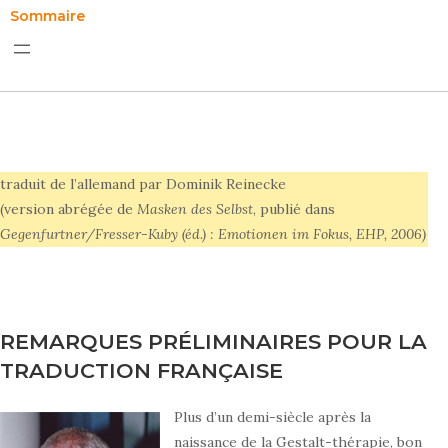
Sommaire
traduit de l’allemand par Dominik Reinecke
(version abrégée de
Masken des Selbst
, publié dans
Gegenfurtner/Fresser-Kuby (éd.) : Emotionen im Fokus, EHP, 2006)
REMARQUES PRÉLIMINAIRES POUR LA
TRADUCTION FRANÇAISE
Plus d’un demi-siècle après la
naissance de la Gestalt-thérapie, bon