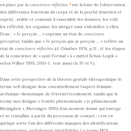
4
en place par la
conscience réfléchie
sur la base de l’observation
des différentes fonctions du corps et de la psyché (émotion et
esprit) ; stable et constant il rassemble les données, les relit,
les réfléchit, les organise, les intègre sans s’identifier à elles.
Donc : « Je perçois … » exprime un état de
conscience
perceptive
, tandis que « Je perçois que je perçois … » reflète un
état de
conscience réfléchie
(cf. Günther 1976, p.31 ; cf. les étapes
de la conscience de « spät Formal » à « mittel Schau-Logik »
selon Wilber 1995, 2001-1 ; voir aussi ch. IV et V).
Dans cette perspective de la théorie gestalt-thérapeutique le
terme self désigne donc essentiellement l’aspect féminin-
archaïque-dionysiaque de l’éternel écoulement, tandis que le
terme moi désigne « l’entité phénoménale » (« phänomenale
Meinigkeit », Metzinger 1993) d’un moment donné qui émerge
et se cristallise à partir du processus de contact ; c’est en
quelque sorte l’un des différents masques des identifications
momentanées, verbalement identifiables. Le terme MOI