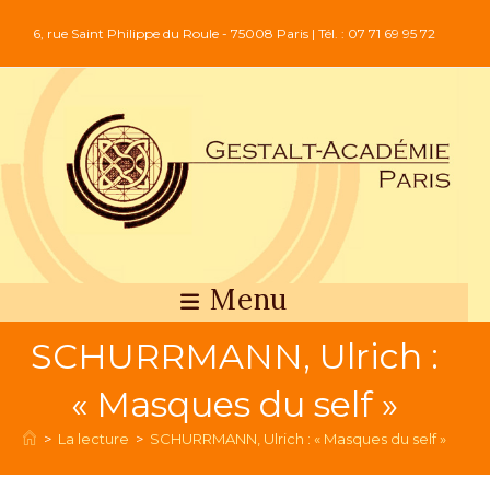
6, rue Saint Philippe du Roule - 75008 Paris | Tél. : 07 71 69 95 72
Menu
SCHURRMANN, Ulrich :
« Masques du self »
>
La lecture
>
SCHURRMANN, Ulrich : « Masques du self »